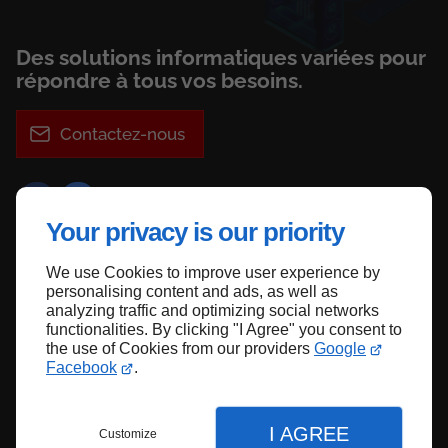
Des solutions informatiques variées pour
répondre à tous vos besoins.
Contactez-nous
Your privacy is our priority
We use Cookies to improve user experience by
Haut de page
personalising content and ads, as well as
analyzing traffic and optimizing social networks
functionalities. By clicking "I Agree" you consent to
the use of Cookies from our providers
Google
Facebook
.
I AGREE
Customize