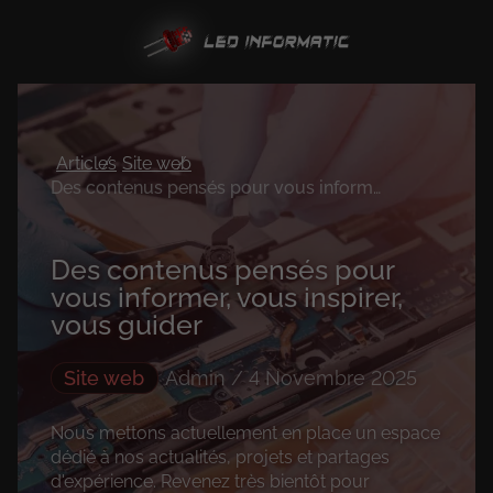
Articles
Site web
Des contenus pensés pour vous informer, vous inspirer, vous guider
Des contenus pensés pour
vous informer, vous inspirer,
vous guider
Site web
Admin / 4 Novembre 2025
Nous mettons actuellement en place un espace
dédié à nos actualités, projets et partages
d'expérience. Revenez très bientôt pour