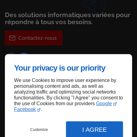
Des solutions informatiques variées pour
répondre à tous vos besoins.
Contactez-nous
Your privacy is our priority
We use Cookies to improve user experience by
Haut de page
personalising content and ads, as well as
analyzing traffic and optimizing social networks
functionalities. By clicking "I Agree" you consent to
the use of Cookies from our providers
Google
Facebook
.
I AGREE
Customize